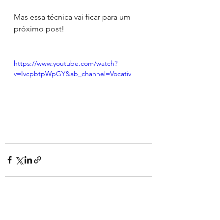
Mas essa técnica vai ficar para um 
próximo post!
https://www.youtube.com/watch?
v=IvcpbtpWpGY&ab_channel=Vocativ
Ver tudo
Posts recentes