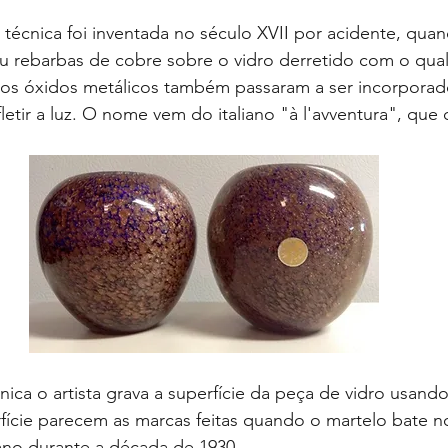
a técnica foi inventada no século XVII por acidente, qua
 rebarbas de cobre sobre o vidro derretido com o qual 
ros óxidos metálicos também passaram a ser incorporado
letir a luz. O nome vem do italiano "à l'avventura", que 
nica o artista grava a superfície da peça de vidro usando
ície parecem as marcas feitas quando o martelo bate no 
no durante a década de 1930.