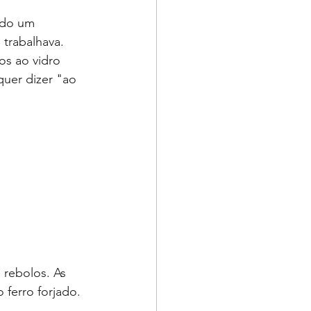
ndo um 
trabalhava. 
s ao vidro 
quer dizer "ao 
 rebolos. As 
ferro forjado. 