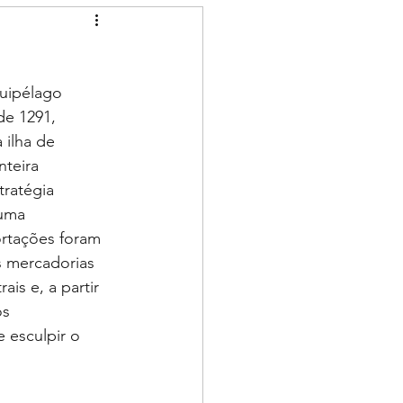
quipélago 
de 1291, 
 ilha de 
teira 
ratégia 
uma 
ortações foram 
s mercadorias 
is e, a partir 
s 
 esculpir o 