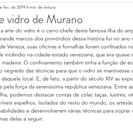
e fev. de 2019
4 min de leitura
e vidro de Murano
 arte do vidro é o carro-chefe desta famosa ilha do ar
rande marcos dos primórdios dessa história foi no ano 
de Veneza, suas oficinas e fornalhas foram confinados na
 incêndio na cidade-estado veneziana, que era quase in
e madeira. O confinamento também tinha a função de est
o segredo das técnicas para que o vidro se mantivesse 
 daquele local. E, de fato, a partir do século XIV as exp
 pela força da sereníssima república veneziana. Entre a
ha, podemos destacar contas de colar, taças, lustres, vitra
críveis espelhos. Isolados do resto do mundo, os artesão
abilidades e desenvolveram várias técnicas para soprar e
as delas a seguir: