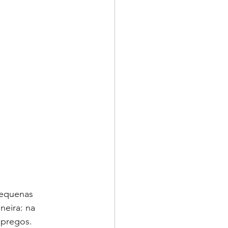
pequenas 
eira: na 
 pregos. 