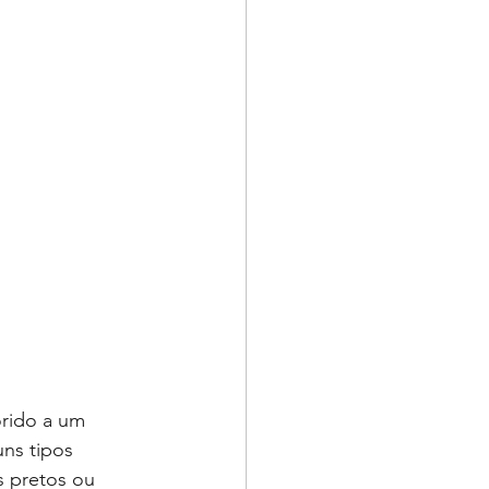
orido a um 
ns tipos 
s pretos ou 