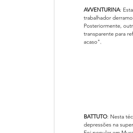
AVVENTURINA
: Est
trabalhador derramou
Posteriormente, out
transparente para ref
acaso".
BATTUTO
: Nesta téc
depressões na superf
Foi popular em Mura